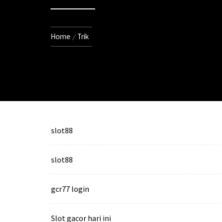
Home
Trik
slot88
slot88
gcr77 login
Slot gacor hari ini