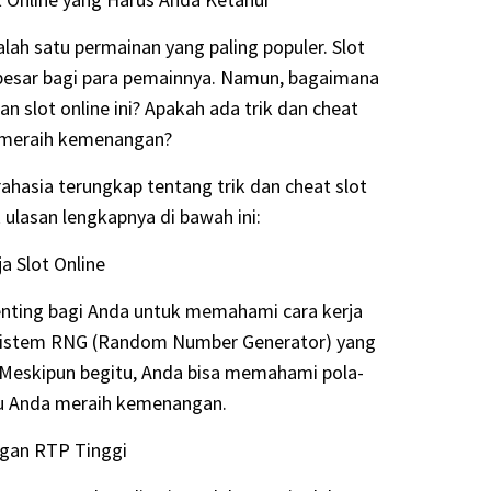
alah satu permainan yang paling populer. Slot
besar bagi para pemainnya. Namun, bagaimana
slot online ini? Apakah ada trik dan cheat
 meraih kemenangan?
ahasia terungkap tentang trik dan cheat slot
 ulasan lengkapnya di bawah ini:
a Slot Online
enting bagi Anda untuk memahami cara kerja
n sistem RNG (Random Number Generator) yang
 Meskipun begitu, Anda bisa memahami pola-
tu Anda meraih kemenangan.
engan RTP Tinggi