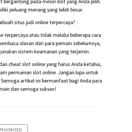
 bergantung pada mesin slot yang Anda pilih.
liki peluang menang yang lebih besar.
uah situs judi online terpercaya?
e terpercaya atau tidak melalui beberapa cara
t, membaca ulasan dari para pemain sebelumnya,
gunakan sistem keamanan yang terjamin.
an cheat slot online yang harus Anda ketahui,
m permainan slot online. Jangan lupa untuk
 Semoga artikel ini bermanfaat bagi Anda para
rmain dan semoga sukses!
TEGORIZED