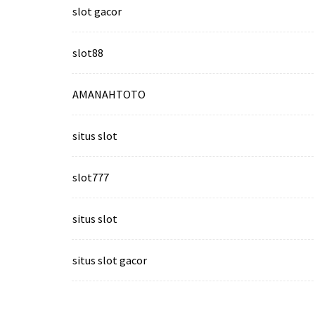
slot gacor
slot88
AMANAHTOTO
situs slot
slot777
situs slot
situs slot gacor