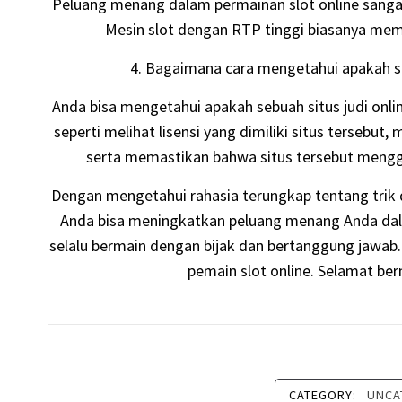
Peluang menang dalam permainan slot online sangat
Mesin slot dengan RTP tinggi biasanya memi
4. Bagaimana cara mengetahui apakah seb
Anda bisa mengetahui apakah sebuah situs judi onlin
seperti melihat lisensi yang dimiliki situs tersebu
serta memastikan bahwa situs tersebut meng
Dengan mengetahui rahasia terungkap tentang trik d
Anda bisa meningkatkan peluang menang Anda dala
selalu bermain dengan bijak dan bertanggung jawab.
pemain slot online. Selamat be
CATEGORY:
UNCA