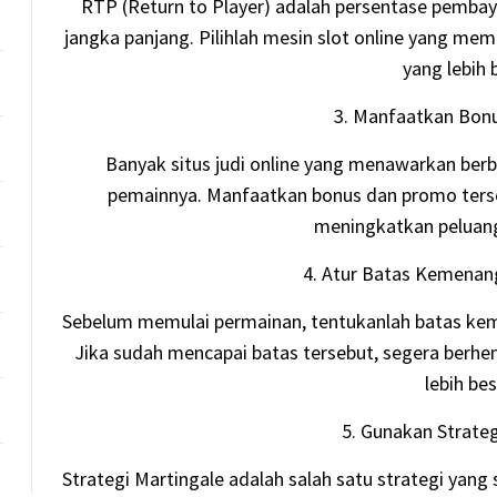
RTP (Return to Player) adalah persentase pembay
jangka panjang. Pilihlah mesin slot online yang mem
yang lebih 
3. Manfaatkan Bon
Banyak situs judi online yang menawarkan ber
pemainnya. Manfaatkan bonus dan promo terse
meningkatkan peluan
4. Atur Batas Kemenan
Sebelum memulai permainan, tentukanlah batas kem
Jika sudah mencapai batas tersebut, segera berhe
lebih bes
5. Gunakan Strateg
Strategi Martingale adalah salah satu strategi yang