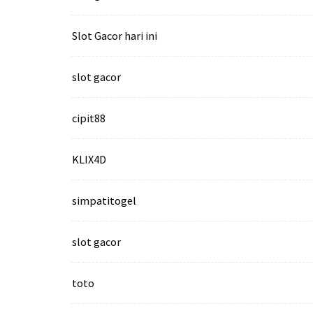
Slot Gacor hari ini
slot gacor
cipit88
KLIX4D
simpatitogel
slot gacor
toto