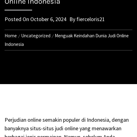
Online Indonesia
Posted On
October 6, 2024
By
fierceloris21
Home
Uncategorized
Menguak Keindahan Dunia Judi Online
Indonesia
Perjudian online semakin populer di Indonesia, dengan
banyaknya situs-situs judi online yang menawarkan
berbagai jenis permainan. Namun, sebelum Anda