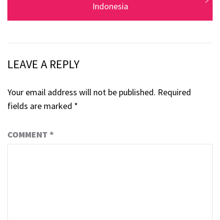
post:
Indonesia
LEAVE A REPLY
Your email address will not be published.
Required
fields are marked
*
COMMENT
*