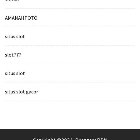
AMANAHTOTO
situs slot
slot777
situs slot
situs slot gacor