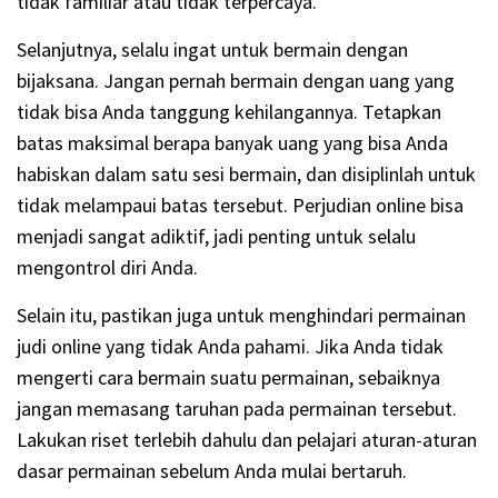
tidak familiar atau tidak terpercaya.
Selanjutnya, selalu ingat untuk bermain dengan
bijaksana. Jangan pernah bermain dengan uang yang
tidak bisa Anda tanggung kehilangannya. Tetapkan
batas maksimal berapa banyak uang yang bisa Anda
habiskan dalam satu sesi bermain, dan disiplinlah untuk
tidak melampaui batas tersebut. Perjudian online bisa
menjadi sangat adiktif, jadi penting untuk selalu
mengontrol diri Anda.
Selain itu, pastikan juga untuk menghindari permainan
judi online yang tidak Anda pahami. Jika Anda tidak
mengerti cara bermain suatu permainan, sebaiknya
jangan memasang taruhan pada permainan tersebut.
Lakukan riset terlebih dahulu dan pelajari aturan-aturan
dasar permainan sebelum Anda mulai bertaruh.