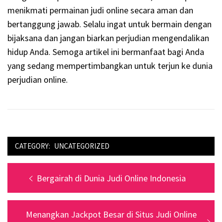
menikmati permainan judi online secara aman dan
bertanggung jawab. Selalu ingat untuk bermain dengan
bijaksana dan jangan biarkan perjudian mengendalikan
hidup Anda. Semoga artikel ini bermanfaat bagi Anda
yang sedang mempertimbangkan untuk terjun ke dunia
perjudian online.
CATEGORY:
UNCATEGORIZED
Post
Previous
Bergairah di Dunia Judi Online Indonesia
navigation
post:
Next
Menangkan Jackpot Besar di Situs Judi Online