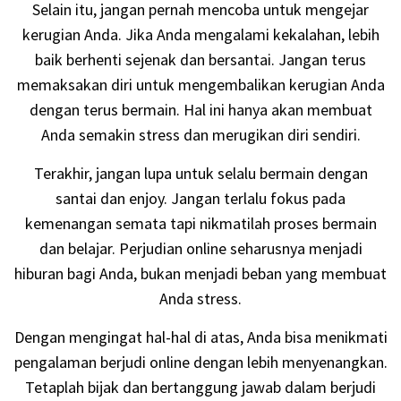
Selain itu, jangan pernah mencoba untuk mengejar
kerugian Anda. Jika Anda mengalami kekalahan, lebih
baik berhenti sejenak dan bersantai. Jangan terus
memaksakan diri untuk mengembalikan kerugian Anda
dengan terus bermain. Hal ini hanya akan membuat
Anda semakin stress dan merugikan diri sendiri.
Terakhir, jangan lupa untuk selalu bermain dengan
santai dan enjoy. Jangan terlalu fokus pada
kemenangan semata tapi nikmatilah proses bermain
dan belajar. Perjudian online seharusnya menjadi
hiburan bagi Anda, bukan menjadi beban yang membuat
Anda stress.
Dengan mengingat hal-hal di atas, Anda bisa menikmati
pengalaman berjudi online dengan lebih menyenangkan.
Tetaplah bijak dan bertanggung jawab dalam berjudi