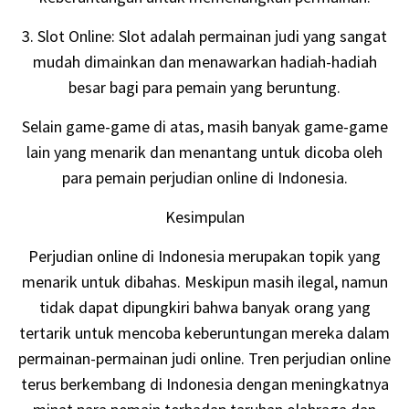
3. Slot Online: Slot adalah permainan judi yang sangat
mudah dimainkan dan menawarkan hadiah-hadiah
besar bagi para pemain yang beruntung.
Selain game-game di atas, masih banyak game-game
lain yang menarik dan menantang untuk dicoba oleh
para pemain perjudian online di Indonesia.
Kesimpulan
Perjudian online di Indonesia merupakan topik yang
menarik untuk dibahas. Meskipun masih ilegal, namun
tidak dapat dipungkiri bahwa banyak orang yang
tertarik untuk mencoba keberuntungan mereka dalam
permainan-permainan judi online. Tren perjudian online
terus berkembang di Indonesia dengan meningkatnya