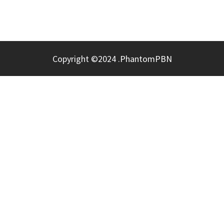
Copyright ©2024 .
PhantomPBN