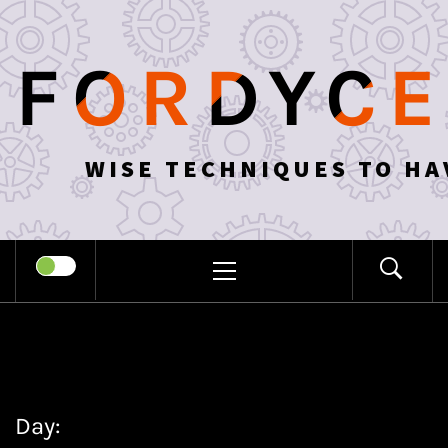
Skip
to
FORDYCE
content
WISE TECHNIQUES TO HA
PRIMARY
MENU
Day: