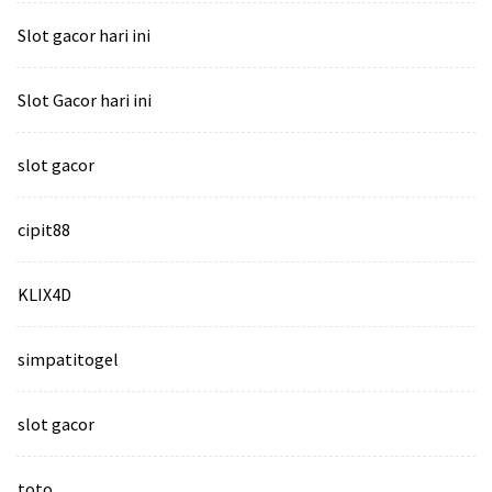
Slot gacor hari ini
Slot Gacor hari ini
slot gacor
cipit88
KLIX4D
simpatitogel
slot gacor
toto