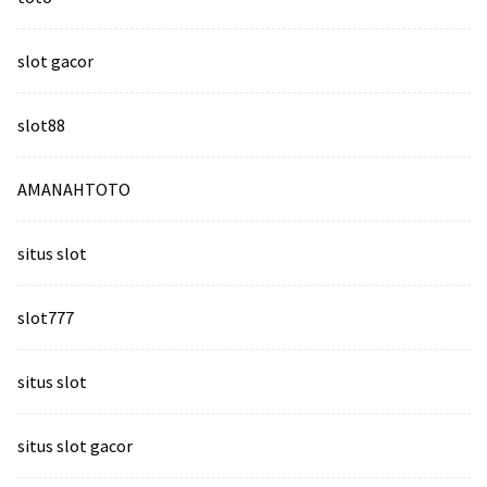
slot gacor
slot88
AMANAHTOTO
situs slot
slot777
situs slot
situs slot gacor