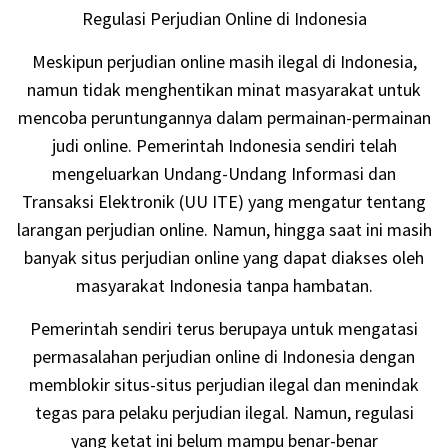
Regulasi Perjudian Online di Indonesia
Meskipun perjudian online masih ilegal di Indonesia,
namun tidak menghentikan minat masyarakat untuk
mencoba peruntungannya dalam permainan-permainan
judi online. Pemerintah Indonesia sendiri telah
mengeluarkan Undang-Undang Informasi dan
Transaksi Elektronik (UU ITE) yang mengatur tentang
larangan perjudian online. Namun, hingga saat ini masih
banyak situs perjudian online yang dapat diakses oleh
masyarakat Indonesia tanpa hambatan.
Pemerintah sendiri terus berupaya untuk mengatasi
permasalahan perjudian online di Indonesia dengan
memblokir situs-situs perjudian ilegal dan menindak
tegas para pelaku perjudian ilegal. Namun, regulasi
yang ketat ini belum mampu benar-benar