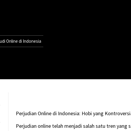
di Online di Indonesia
Perjudian Online di Indonesia: Hobi yang Kontroversi
Perjudian online telah menjadi salah satu tren yang