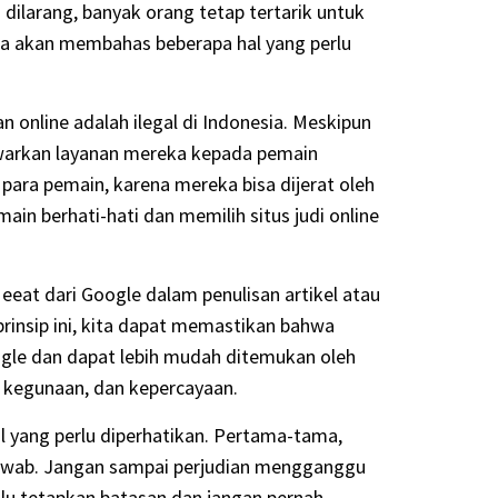
i dilarang, banyak orang tetap tertarik untuk
ita akan membahas beberapa hal yang perlu
 online adalah ilegal di Indonesia. Meskipun
awarkan layanan mereka kepada pemain
i para pemain, karena mereka bisa dijerat oleh
ain berhati-hati dan memilih situs judi online
 eeat dari Google dalam penulisan artikel atau
rinsip ini, kita dapat memastikan bahwa
oogle dan dapat lebih mudah ditemukan oleh
, kegunaan, dan kepercayaan.
al yang perlu diperhatikan. Pertama-tama,
jawab. Jangan sampai perjudian mengganggu
lalu tetapkan batasan dan jangan pernah