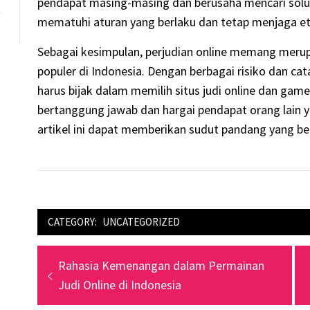
pendapat masing-masing dan berusaha mencari solus
mematuhi aturan yang berlaku dan tetap menjaga eti
Sebagai kesimpulan, perjudian online memang merupa
populer di Indonesia. Dengan berbagai risiko dan cat
harus bijak dalam memilih situs judi online dan ga
bertanggung jawab dan hargai pendapat orang lain
artikel ini dapat memberikan sudut pandang yang ber
CATEGORY:
UNCATEGORIZED
Post
Previous
Rahasia Kemenangan dalam Permainan
navigation
post:
Judi Online di Indonesia