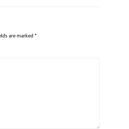
ields are marked
*