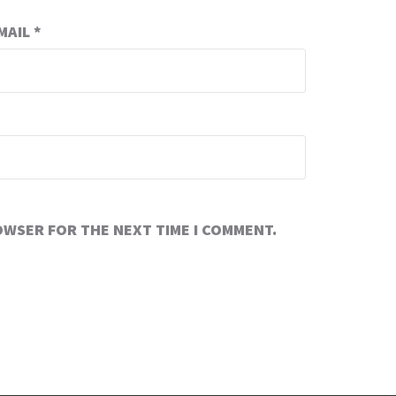
MAIL
*
ROWSER FOR THE NEXT TIME I COMMENT.