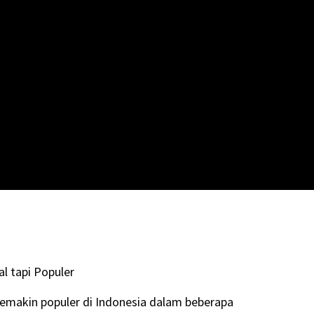
al tapi Populer
 semakin populer di Indonesia dalam beberapa