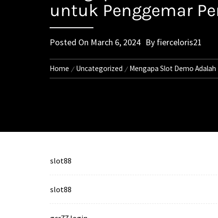
untuk Penggemar Per
Posted On
March 6, 2024
By
fierceloris21
Home
Uncategorized
Mengapa Slot Demo Adalah P
slot88
slot88