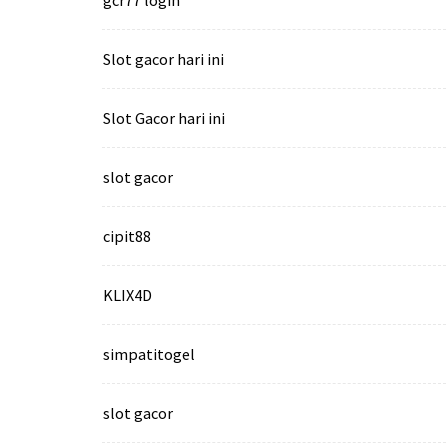
gcr77 login
Slot gacor hari ini
Slot Gacor hari ini
slot gacor
cipit88
KLIX4D
simpatitogel
slot gacor