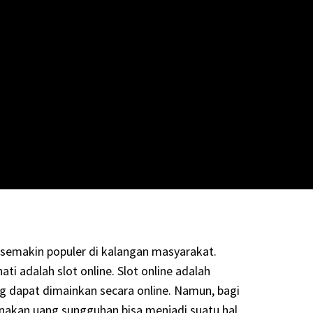
e semakin populer di kalangan masyarakat.
ti adalah slot online. Slot online adalah
g dapat dimainkan secara online. Namun, bagi
nakan uang sungguhan bisa menjadi suatu hal