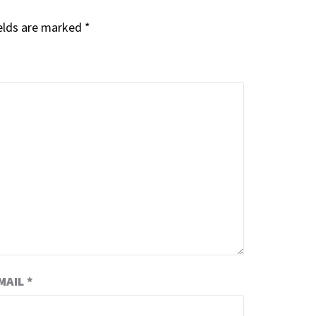
ields are marked
*
MAIL
*