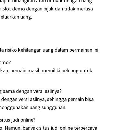
k dapat diuangkan atau ditukar dengan uang
n slot demo dengan bijak dan tidak merasa
geluarkan uang.
a risiko kehilangan uang dalam permainan ini.
demo?
kan, pemain masih memiliki peluang untuk
g sama dengan versi aslinya?
 dengan versi aslinya, sehingga pemain bisa
s menggunakan uang sungguhan.
tus judi online?
. Namun, banyak situs judi online terpercaya