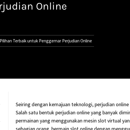
judian Online
ilihan Terbaik untuk Penggemar Perjudian Online
Seiring dengan kemajuan teknologi, perjudian onlin
Salah satu bentuk perjudian online yang banyak dimina
permainan yang menggunakan mesin slot virtual yan
sebagian orang, bermain slot online dengan menggu