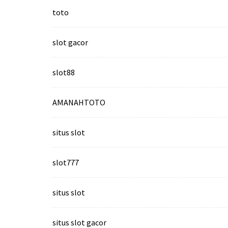
toto
slot gacor
slot88
AMANAHTOTO
situs slot
slot777
situs slot
situs slot gacor