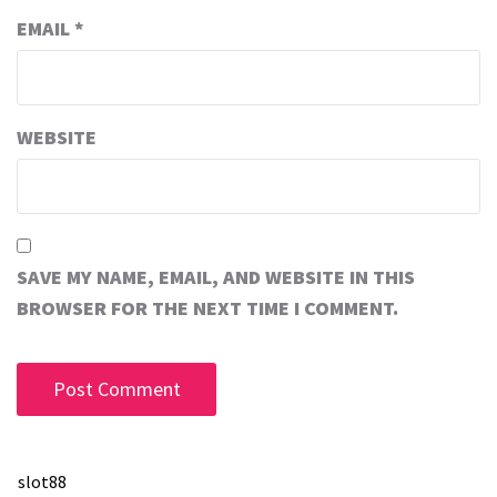
EMAIL
*
WEBSITE
SAVE MY NAME, EMAIL, AND WEBSITE IN THIS
BROWSER FOR THE NEXT TIME I COMMENT.
slot88