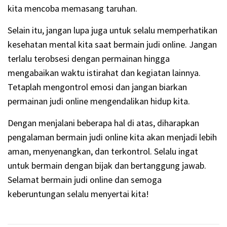
kita mencoba memasang taruhan.
Selain itu, jangan lupa juga untuk selalu memperhatikan
kesehatan mental kita saat bermain judi online. Jangan
terlalu terobsesi dengan permainan hingga
mengabaikan waktu istirahat dan kegiatan lainnya.
Tetaplah mengontrol emosi dan jangan biarkan
permainan judi online mengendalikan hidup kita.
Dengan menjalani beberapa hal di atas, diharapkan
pengalaman bermain judi online kita akan menjadi lebih
aman, menyenangkan, dan terkontrol. Selalu ingat
untuk bermain dengan bijak dan bertanggung jawab.
Selamat bermain judi online dan semoga
keberuntungan selalu menyertai kita!