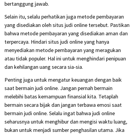
bertanggung jawab.
Selain itu, selalu perhatikan juga metode pembayaran
yang disediakan oleh situs judi online tersebut. Pastikan
bahwa metode pembayaran yang disediakan aman dan
terpercaya. Hindari situs judi online yang hanya
menyediakan metode pembayaran yang meragukan
atau tidak populer. Hal ini untuk menghindari penipuan
dan kehilangan uang secara sia-sia.
Penting juga untuk mengatur keuangan dengan baik
saat bermain judi online. Jangan pernah bermain
melebihi batas kemampuan finansial kita. Tetaplah
bermain secara bijak dan jangan terbawa emosi saat
bermain judi online. Selalu ingat bahwa judi online
seharusnya untuk menghibur dan mengisi waktu luang,
bukan untuk menjadi sumber penghasilan utama. Jika