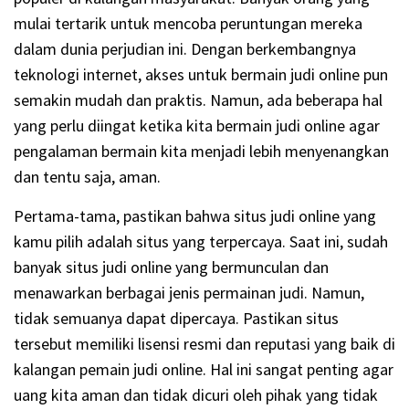
mulai tertarik untuk mencoba peruntungan mereka
dalam dunia perjudian ini. Dengan berkembangnya
teknologi internet, akses untuk bermain judi online pun
semakin mudah dan praktis. Namun, ada beberapa hal
yang perlu diingat ketika kita bermain judi online agar
pengalaman bermain kita menjadi lebih menyenangkan
dan tentu saja, aman.
Pertama-tama, pastikan bahwa situs judi online yang
kamu pilih adalah situs yang terpercaya. Saat ini, sudah
banyak situs judi online yang bermunculan dan
menawarkan berbagai jenis permainan judi. Namun,
tidak semuanya dapat dipercaya. Pastikan situs
tersebut memiliki lisensi resmi dan reputasi yang baik di
kalangan pemain judi online. Hal ini sangat penting agar
uang kita aman dan tidak dicuri oleh pihak yang tidak