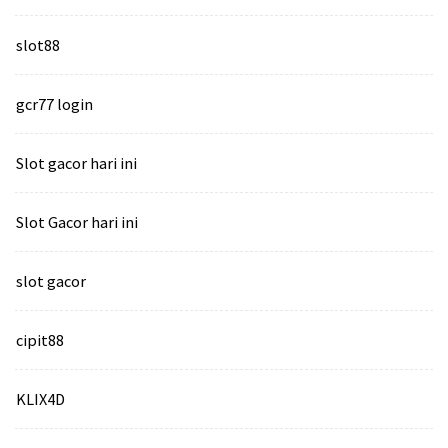
slot88
gcr77 login
Slot gacor hari ini
Slot Gacor hari ini
slot gacor
cipit88
KLIX4D