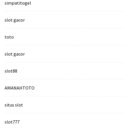
simpatitogel
slot gacor
toto
slot gacor
slot88
AMANAHTOTO
situs slot
slot777