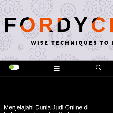
Skip
to
FORDYC
content
WISE TECHNIQUES TO
PRIMARY
MENU
Menjelajahi Dunia Judi Online di