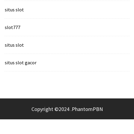
situs slot
slot777
situs slot
situs slot gacor
Copyright ©2024 .
PhantomPBN